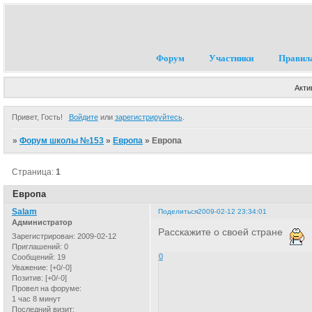
Форум
Участники
Правил
Акти
Привет, Гость!
Войдите
или
зарегистрируйтесь
.
»
Форум школы №153
»
Европа
»
Европа
Страница:
1
Европа
Salam
Поделиться
2009-02-12 23:34:01
Администратор
Расскажите о своей стране
Зарегистрирован
: 2009-02-12
Приглашений:
0
0
Сообщений:
19
Уважение:
[+0/-0]
Позитив:
[+0/-0]
Провел на форуме:
1 час 8 минут
Последний визит: