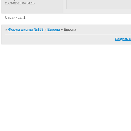
2009-02-13 04:34:15
Страница:
1
»
Форум школы №153
»
Европа
»
Европа
Создать с