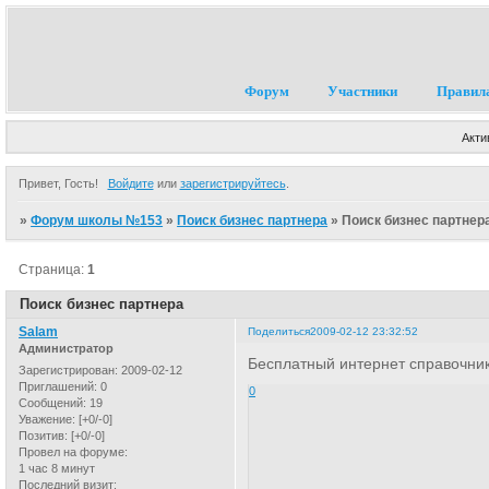
Форум
Участники
Правил
Акти
Привет, Гость!
Войдите
или
зарегистрируйтесь
.
»
Форум школы №153
»
Поиск бизнес партнера
»
Поиск бизнес партнер
Страница:
1
Поиск бизнес партнера
Salam
Поделиться
2009-02-12 23:32:52
Администратор
Бесплатный интернет справочни
Зарегистрирован
: 2009-02-12
Приглашений:
0
0
Сообщений:
19
Уважение:
[+0/-0]
Позитив:
[+0/-0]
Провел на форуме:
1 час 8 минут
Последний визит: