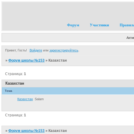
Форум
Участники
Правил
Акти
Привет, Гость!
Войдите
или
зарегистрируйтесь
.
»
Форум школы №153
»
Казахстан
Страница:
1
Казахстан
Тема
Казахстан
Salam
Страница:
1
»
Форум школы №153
»
Казахстан